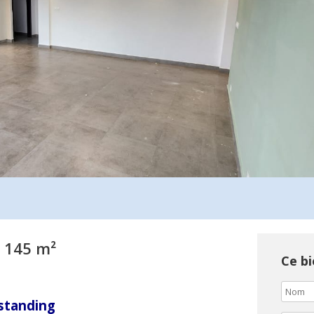
 145 m²
Ce bi
standing