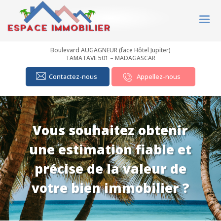
Boulevard AUGAGNEUR (face Hôtel Jupiter)
TAMATAVE 501 – MADAGASCAR
Contactez-nous
Appellez-nous
Vous souhaitez obtenir
une estimation fiable et
précise de la valeur de
votre bien immobilier ?