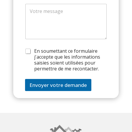
e
M
p
e
h
s
o
s
n
a
e
g
e
*
R
En soumettant ce formulaire
G
j'accepte que les informations
P
saisies soient utilisées pour
D
permettre de me recontacter.
Envoyer votre demande