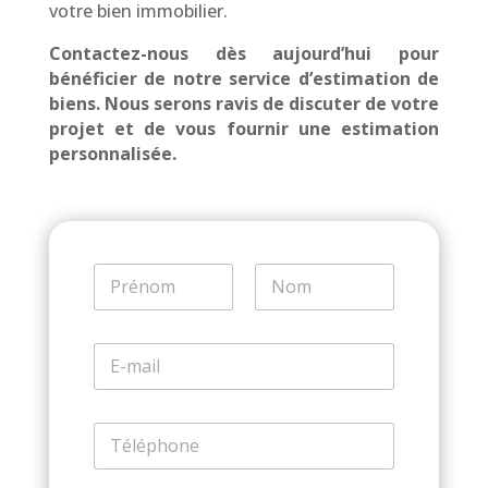
votre bien immobilier.
Contactez-nous dès aujourd’hui pour
bénéficier de notre service d’estimation de
biens. Nous serons ravis de discuter de votre
projet et de vous fournir une estimation
personnalisée.
N
o
m
Prénom
Nom
*
E
-
m
a
T
i
e
l
l
*